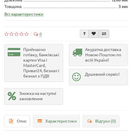
Товщина
3 мм
Всі характеристики
0
Приймаємо
Акуратна доставка
готівку, банківські
Новою Поштою по
картки Visa і
всій Україні!
MasterCard,
Приват24, безнал і
Душевний сервіс!
безнал з ПДВ
Знижка на наступні
замовлення
Опис
Характеристики
Відгуки (0)