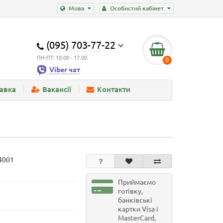
Мова
Особистий кабінет
(095) 703-77-22
ПН-ПТ: 10:00 - 17:00
0
Viber чат
тавка
Вакансії
Контакти
4001
Приймаємо
готівку,
банківські
картки Visa і
MasterCard,