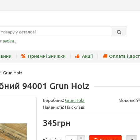
д:
ламінат
вини
Приємні Знижки
Акції
Оплата і дос
1 Grun Holz
бний 94001 Grun Holz
Виробник:
Grun Holz
Модель:
9
Наявність: На складі
345грн