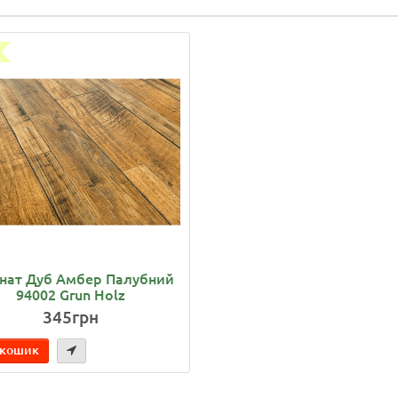
нат Дуб Амбер Палубний
94002 Grun Holz
345грн
 кошик