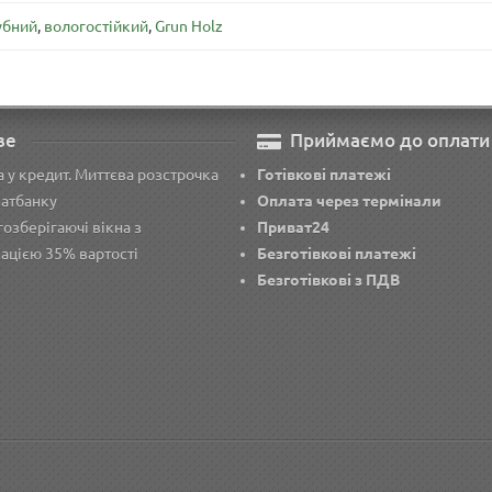
убний
,
вологостійкий
,
Grun Holz
ве
Приймаємо до оплати
 у кредит. Миттєва розстрочка
Готівкові платежі
ватбанку
Оплата через термінали
озберігаючі вікна з
Приват24
ацією 35% вартості
Безготівкові платежі
Безготівкові з ПДВ