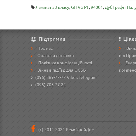
Ламінат 33 класу
,
GH VG PF
,
94001
,
Дуб Графіт Пал
Підтримка
Ціка
Про нас
Вікна
Оплата и доставка
від При
Політика конфіденційності
Енерг
Вікна в під’їзд для ОСББ
компенс
(096) 369-72-72
Viber, Telegram
(095) 703-77-22
(с) 2011-2021 РемСтройДом