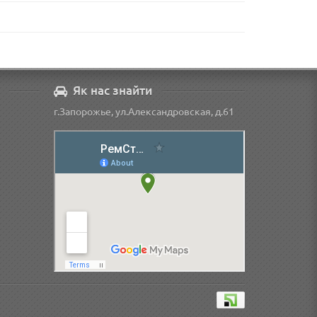
Як нас знайти
г.Запорожье, ул.Александровская, д.61