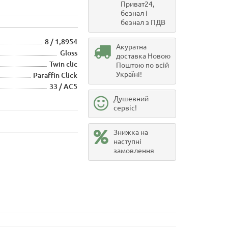
Приват24,
безнал і
безнал з ПДВ
8 / 1,8954
Акуратна
Gloss
доставка Новою
Twin clic
Поштою по всій
Україні!
Paraffin Click
33 / АС5
Душевний
сервіс!
Знижка на
наступні
замовлення