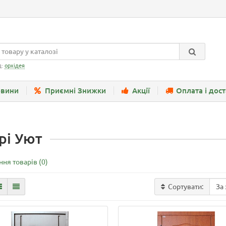
д:
орхідея
вини
Приємні Знижки
Акції
Оплата і дос
рі Уют
ня товарів (0)
Сортувати: