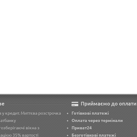
ні металеві двері ПO-08 V
Вхідні металеві двері П
 темний Vinorit (B 1900)
Дyб зoлoтий
7 576грн
7 876грн
 кошик
У кошик
ве
Приймаємо до оплати
 у кредит. Миттєва розстрочка
Готівкові платежі
ватбанку
Оплата через термінали
озберігаючі вікна з
Приват24
ацією 35% вартості
Безготівкові платежі