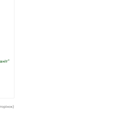
аніт"
сторінок)