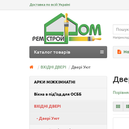
Доставка по всій Україні
Наприкла
Каталог товарів
Но
ВХІДНІ ДВЕРІ
Двері Уют
Две
АРКИ МІЖКІМНАТНІ
Порівнян
Вікна в під’їзд для ОСББ
ВХІДНІ ДВЕРІ
- Двері Уют