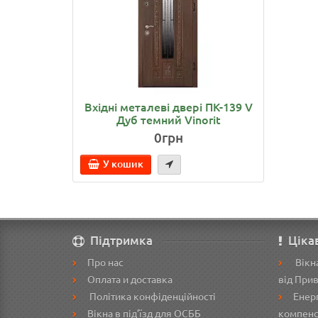
Вхідні металеві двері ПК-139 V
Вхід
Дуб темний Vinorit
Дyб
0грн
У кошик
У
Підтримка
Ціка
Про нас
Вікна
Оплата и доставка
від При
Політика конфіденційності
Енерг
Вікна в під’їзд для ОСББ
компенс