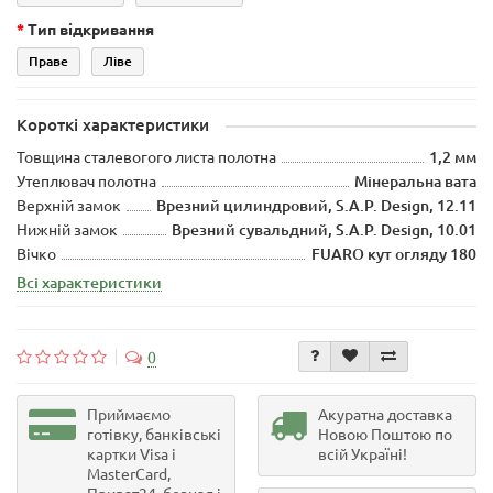
Тип відкривання
Праве
Ліве
Короткі характеристики
Товщина сталевогого листа полотна
1,2 мм
Утеплювач полотна
Mінeрaльнa вaтa
Верхній замок
Врезний цилиндровий, S.A.P. Design, 12.11
Нижній замок
Врезний сувальдний, S.A.P. Design, 10.01
Вічко
FUARO кут огляду 180
Всі характеристики
0
Приймаємо
Акуратна доставка
готівку, банківські
Новою Поштою по
картки Visa і
всій Україні!
MasterCard,