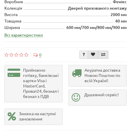
Виробник
Фенікс
Колекція
Дверей прихованого монтажу
Висота
2000 мм
Товщина
40 мм
Ширина
600 мм/700 мм/800 мм/900 мм
Всі характеристики
0
Приймаємо
Акуратна доставка
готівку, банківські
Новою Поштою по
картки Visa і
всій Україні!
MasterCard,
Приват24, безнал і
Душевний сервіс!
безнал з ПДВ
Знижка на наступні
замовлення