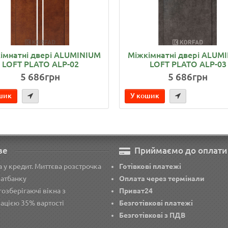
імнатні двері ALUMINIUM
Міжкімнатні двері ALUM
LOFT PLATO ALP-02
LOFT PLATO ALP-03
5 686грн
5 686грн
шик
У кошик
ве
Приймаємо до оплати
 у кредит. Миттєва розстрочка
Готівкові платежі
ватбанку
Оплата через термінали
озберігаючі вікна з
Приват24
ацією 35% вартості
Безготівкові платежі
Безготівкові з ПДВ