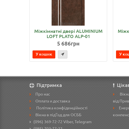
Міжкімнатні двері ALUMINIUM
Міжк
LOFT PLATO ALP-01
5 686грн
У кошик
У ко
Підтримка
Ціка
Про нас
Вікна
Оплата и доставка
від При
Політика конфіденційності
Енерг
Вікна в під’їзд для ОСББ
компенс
(096) 369-72-72
Viber, Telegram
(095) 703-77-22