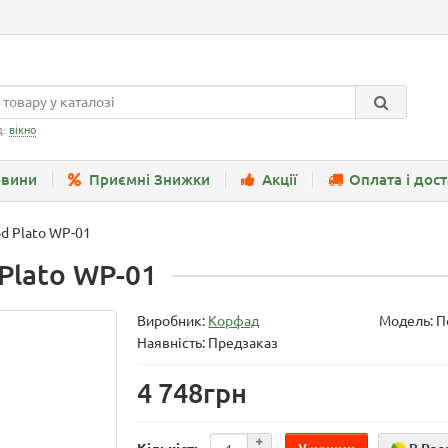
д:
вікно
вини
Приємні Знижки
Акції
Оплата і дос
d Plato WP-01
Plato WP-01
Виробник:
Корфад
Модель:
П
Наявність: Предзаказ
4 748грн