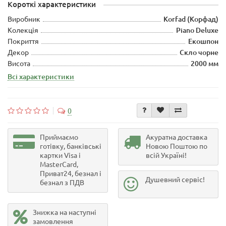
Короткі характеристики
Виробник
Korfad (Корфад)
Колекція
Piano Deluxe
Покриття
Екошпон
Декор
Скло чорне
Висота
2000 мм
Всі характеристики
0
Приймаємо
Акуратна доставка
готівку, банківські
Новою Поштою по
картки Visa і
всій Україні!
MasterCard,
Приват24, безнал і
Душевний сервіс!
безнал з ПДВ
Знижка на наступні
замовлення