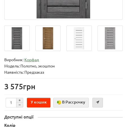
Виробник:
Корфад
Модель:
Полотно, экошпон
Наявність: Предзаказ
3 575грн
У кошик
В Рассрочку
Доступні опції
Колір