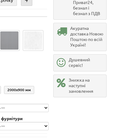
срочку
Приват24,
безнал і
безнал з ПДВ
Акуратна
доставка Новою
Поштою по всій
Україні!
Душевний
сервіс!
Знижка на
наступні
2000х900 мм
замовлення
 фурнітури