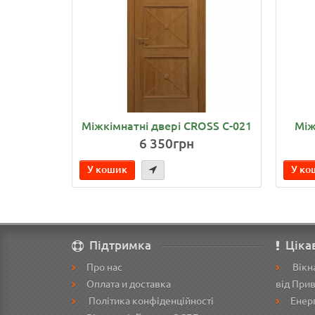
Міжкімнатні двері CROSS C-021
Між
6 350грн
У кошик
У ко
Підтримка
Ціка
Про нас
Вікна
Оплата и доставка
від При
Політика конфіденційності
Енерг