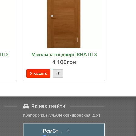
 ПГ2
Міжкімнатні двері ІЄНА ПГ3
4 100грн
У кошик
Як нас знайти
г.Запорожье, ул.Александровская, д.61