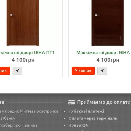
кімнатні двері ІЄНА ПГ1
Міжкімнатні двері ІЄНА
4 100грн
4 100грн
шик
У кошик
ве
Приймаємо до оплати
 у кредит. Миттєва розстрочка
Готівкові платежі
ватбанку
Оплата через термінали
озберігаючі вікна з
Приват24