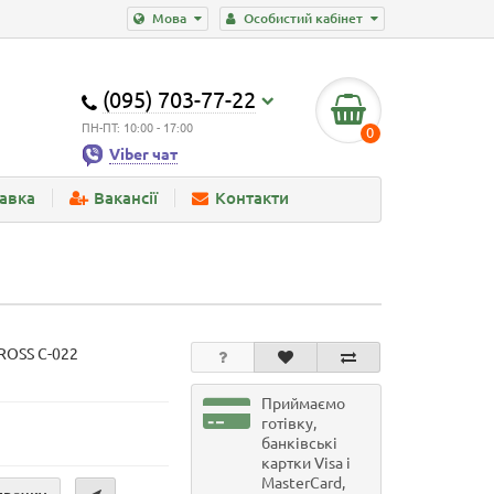
Мова
Особистий кабінет
(095) 703-77-22
ПН-ПТ: 10:00 - 17:00
0
Viber чат
тавка
Вакансії
Контакти
ROSS C-022
Приймаємо
готівку,
банківські
картки Visa і
MasterCard,