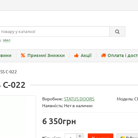
д:
овал
вини
Приємні Знижки
Акції
Оплата і дос
SS C-022
 C-022
Виробник:
STATUS DOORS
Модель:
C
Наявність: Нет в наличии
6 350грн