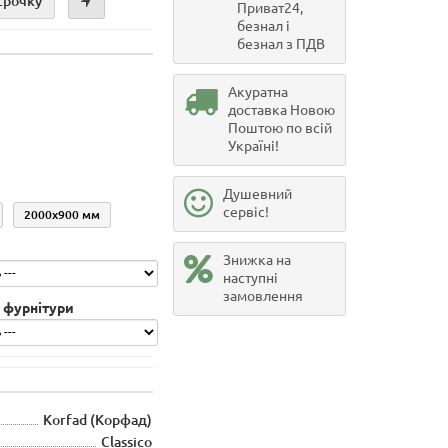
срочку
Приват24,
безнал і
безнал з ПДВ
Акуратна
доставка Новою
Поштою по всій
Україні!
Душевний
сервіс!
2000х900 мм
Знижка на
наступні
замовлення
 фурнітури
Korfad (Корфад)
Classico