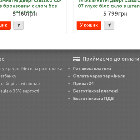
 з бронзовим склом без
07 глухе біле скло з шта
штапика
5 160грн
5 799грн
шик
У кошик
ве
Приймаємо до оплати
 у кредит. Миттєва розстрочка
Готівкові платежі
ватбанку
Оплата через термінали
озберігаючі вікна з
Приват24
ацією 35% вартості
Безготівкові платежі
Безготівкові з ПДВ