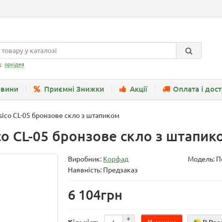
д:
орхідея
вини
Приємні Знижки
Акції
Оплата і дос
sico CL-05 бронзове скло з штапиком
co CL-05 бронзове скло з штапик
Виробник:
Корфад
Модель:
П
Наявність: Предзаказ
6 104грн