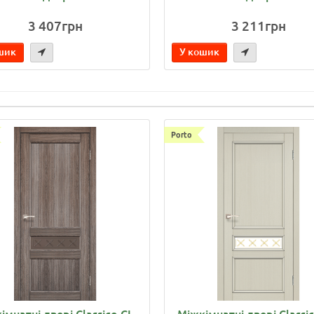
3 407грн
3 211грн
шик
У кошик
Porto
імнатні двері Classico CL-
Міжкімнатні двері Classic