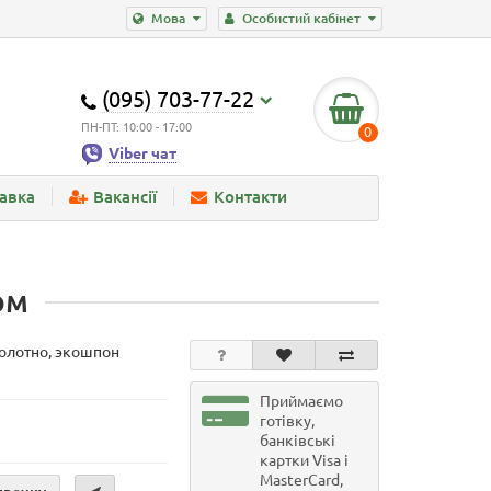
Мова
Особистий кабінет
(095) 703-77-22
ПН-ПТ: 10:00 - 17:00
0
Viber чат
тавка
Вакансії
Контакти
ом
олотно, экошпон
Приймаємо
готівку,
банківські
картки Visa і
MasterCard,