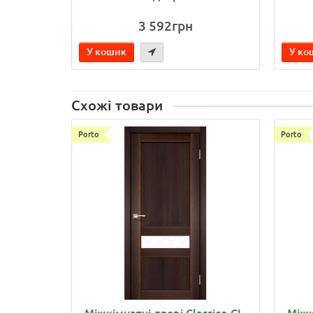
3 592грн
У кошик
У ко
Схожі товари
Porto
Porto
Міжкімнатні двері Classico CL-
Міжк