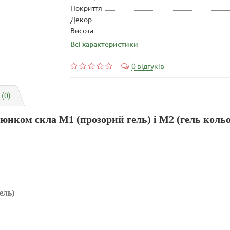
Покриття
Декор
Висота
Всі характеристики
0 відгуків
 (0)
нком скла М1 (прозорий гель) і М2 (гель кольо
ель)