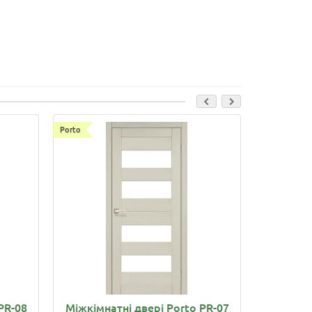
Porto
Porto Combi 
PR-08
Міжкімнатні двері Porto PR-07
Міжкімна