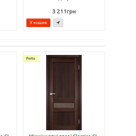
3 211грн
У кошик
У кошик
Porto
o CL-
Міжкімнатні двері Classico CL-