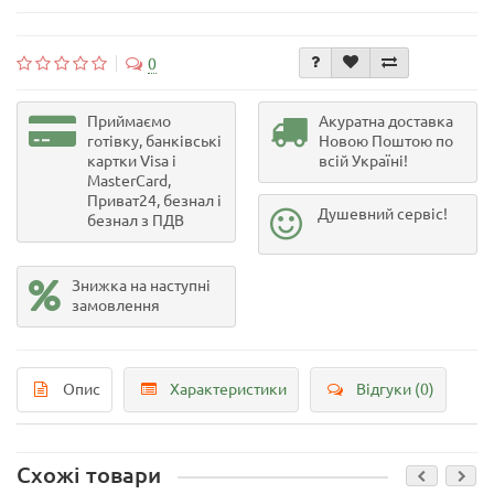
0
Приймаємо
Акуратна доставка
готівку, банківські
Новою Поштою по
картки Visa і
всій Україні!
MasterCard,
Приват24, безнал і
Душевний сервіс!
безнал з ПДВ
Знижка на наступні
замовлення
Опис
Характеристики
Відгуки (0)
Схожі товари