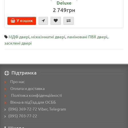
Deluxe
2 749грн
У кошик
МДФ двері
,
міжкімнатні двері
,
ламіновані ПВХ двері
,
засклені двері
Підтримка
Про нас
Оплата и доставка
Політика конфіденційності
Вікна в під’їзд для ОСББ
(096) 369-72-72
Viber, Telegram
(095) 703-77-22