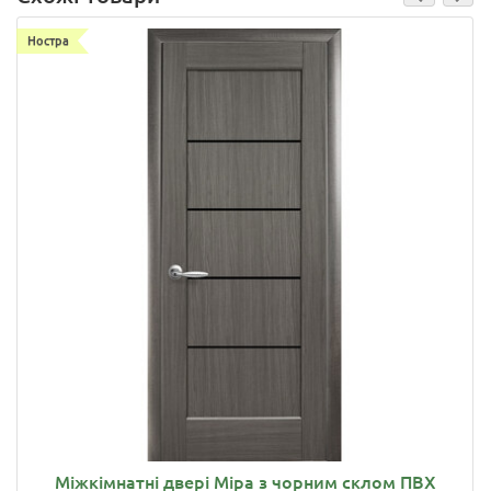
Ностра
Міжкімнатні двері Міра з чорним склом ПВХ