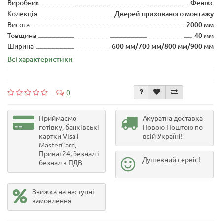
Виробник
Фенікс
Колекція
Дверей прихованого монтажу
Висота
2000 мм
Товщина
40 мм
Ширина
600 мм/700 мм/800 мм/900 мм
Всі характеристики
0
Приймаємо
Акуратна доставка
готівку, банківські
Новою Поштою по
картки Visa і
всій Україні!
MasterCard,
Приват24, безнал і
Душевний сервіс!
безнал з ПДВ
Знижка на наступні
замовлення