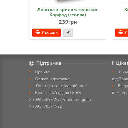
Лиштва з крилом телескоп
К
Корфад (стоева)
239грн
У кошик
У
Підтримка
Ціка
Про нас
Вікна
Оплата и доставка
від При
Політика конфіденційності
Енерг
Вікна в під’їзд для ОСББ
компенс
(096) 369-72-72
Viber, Telegram
(095) 703-77-22