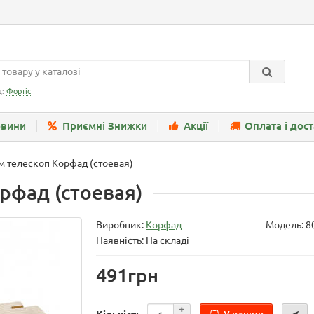
д:
Фортіс
вини
Приємні Знижки
Акції
Оплата і дос
м телескоп Корфад (стоевая)
рфад (стоевая)
Виробник:
Корфад
Модель:
8
Наявність: На складі
491грн