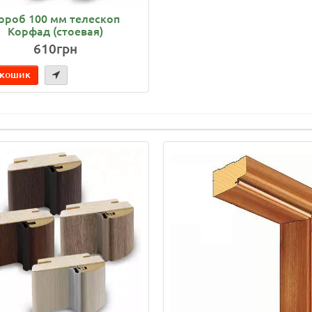
ороб 100 мм телескоп
Корфад (стоевая)
610грн
 кошик