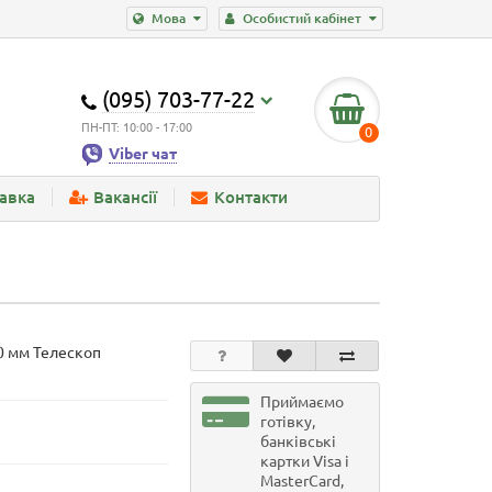
Мова
Особистий кабінет
(095) 703-77-22
ПН-ПТ: 10:00 - 17:00
0
Viber чат
тавка
Вакансії
Контакти
0 мм Телескоп
Приймаємо
готівку,
банківські
картки Visa і
MasterCard,