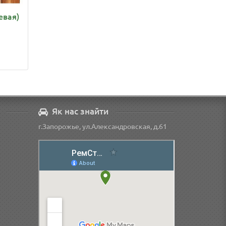
евая)
Як нас знайти
г.Запорожье, ул.Александровская, д.61