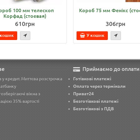
ороб 100 мм телескоп
Короб 75 мм Фенікс (сто
Корфад (стоевая)
610грн
306грн
 кошик
У кошик
ве
Приймаємо до оплати
 у кредит. Миттєва розстрочка
Готівкові платежі
ватбанку
Оплата через термінали
озберігаючі вікна з
Приват24
ацією 35% вартості
Безготівкові платежі
Безготівкові з ПДВ