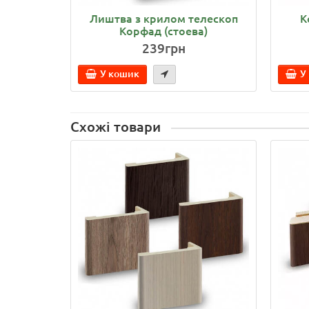
Лиштва з крилом телескоп
К
Корфад (стоева)
239грн
У кошик
У
Схожі товари