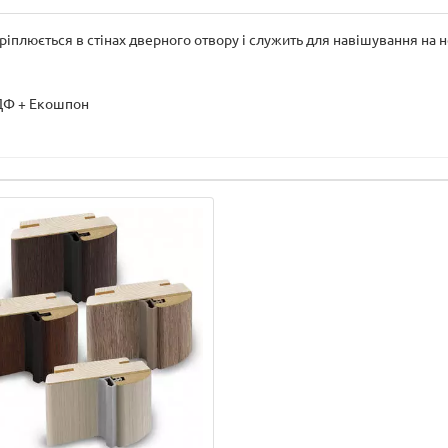
іплюється в стінах дверного отвору і служить для навішування на н
ДФ + Екошпон