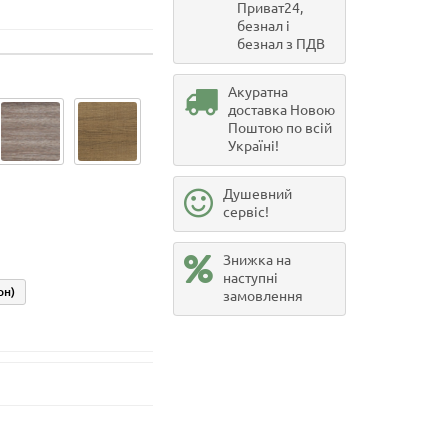
Приват24,
безнал і
безнал з ПДВ
Акуратна
доставка Новою
Поштою по всій
Україні!
Душевний
сервіс!
Знижка на
наступні
рн)
замовлення